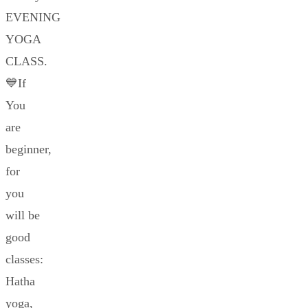
EVENING
YOGA
CLASS.
💙If
You
are
beginner,
for
you
will be
good
classes:
Hatha
yoga,