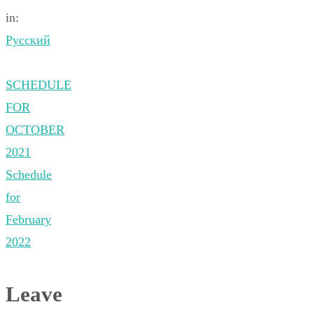
in:
Русский
SCHEDULE
FOR
OCTOBER
2021
Schedule
for
February
2022
Leave