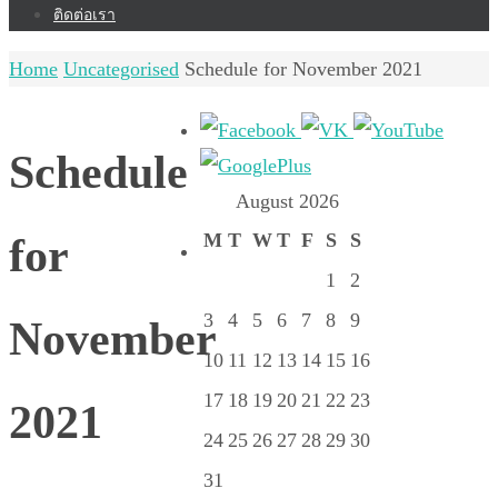
ติดต่อเรา
Home
Uncategorised
Schedule for November 2021
Schedule
August 2026
M
T
W
T
F
S
S
for
1
2
3
4
5
6
7
8
9
November
10
11
12
13
14
15
16
17
18
19
20
21
22
23
2021
24
25
26
27
28
29
30
31