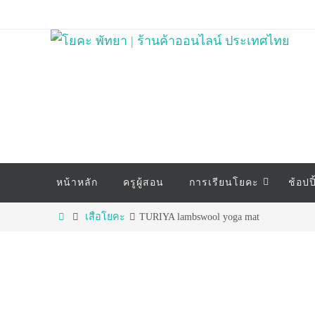
Skip
to
content
Skip
หน้าหลัก
ครูผู้สอน
การเรียนโยคะ
ช้อปป
to
content
Home
เสือโยคะ
TURIYA lambswool yoga mat