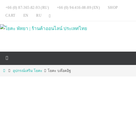
Skip
+66 (0) 87-365-82-93 (RU)
+66 (0) 94-416-08-89 (EN)
SHOP
to
CART
EN
RU
content
Home
อุปกรณ์เสริม โยคะ
โยคะ บล๊อคอิฐ