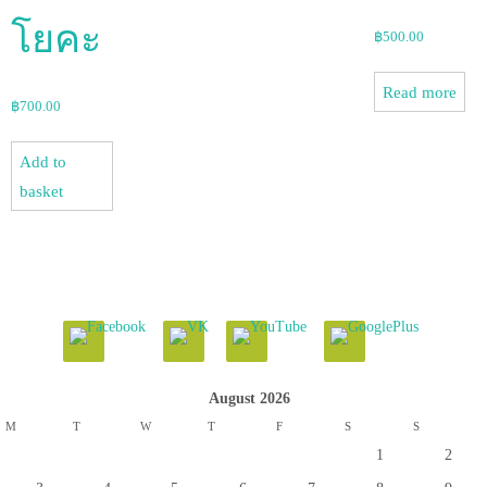
โยคะ
฿
500.00
Read more
฿
700.00
Add to
basket
August 2026
M
T
W
T
F
S
S
1
2