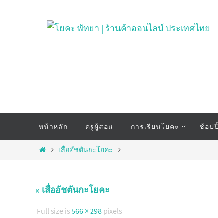
Skip
to
content
Skip
หน้าหลัก
ครูผู้สอน
การเรียนโยคะ
ช้อปป
to
content
Home
เสื่ออัชตันกะโยคะ
« เสื่ออัชตันกะโยคะ
Full size is
566 × 298
pixels