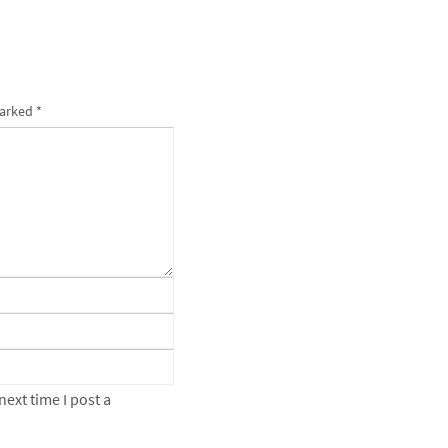
marked
*
ext time I post a