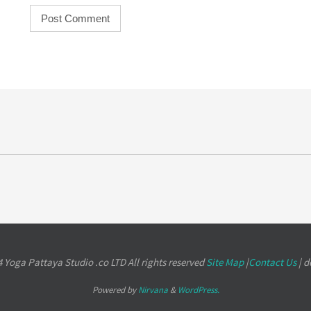
 Yoga Pattaya Studio .co LTD All rights reserved
Site Map
|
Contact Us
| d
Powered by
Nirvana
&
WordPress.