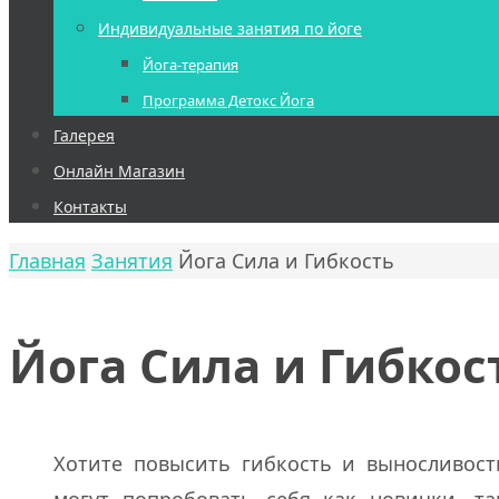
Индивидуальные занятия по йоге
Йога-терапия
Программа Детокс Йога
Галерея
Онлайн Магазин
Контакты
Главная
Занятия
Йога Сила и Гибкость
Йога Сила и Гибкос
Хотите повысить гибкость и выносливость
могут попробовать себя как новички, т