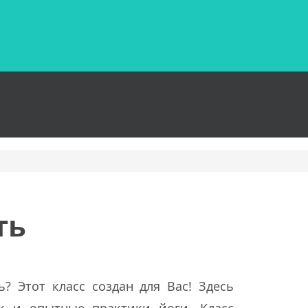
ть
? Этот класс создан для Вас! Здесь
ак и опытные практики йоги. Класс